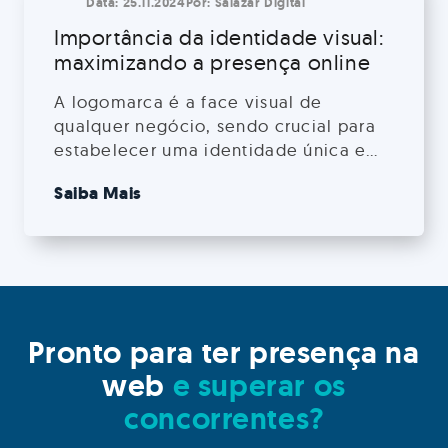
Data:
25.11.2024
Por:
Salazar Digital
uma logomarca é tão importante,
Importância da identidade visual:
quem […]
maximizando a presença online
A logomarca é a face visual de
qualquer negócio, sendo crucial para
estabelecer uma identidade única e
memorável no mercado. Em um
Saiba Mais
mundo cada vez mais visual e
competitivo, criar uma logomarca
eficaz vai muito além de uma simples
tarefa gráfica. Neste artigo,
exploraremos por que a criação de
uma logomarca é tão importante,
quem […]
Pronto para ter presença na
web
e superar os
concorrentes?