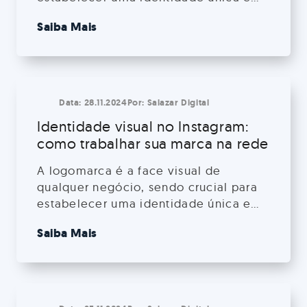
memorável no mercado. Em um
Saiba Mais
mundo cada vez mais visual e
competitivo, criar uma logomarca
eficaz vai muito além de uma simples
tarefa gráfica. Neste artigo,
exploraremos por que a criação de
Data:
28.11.2024
Por:
Salazar Digital
uma logomarca é tão importante,
Identidade visual no Instagram:
quem […]
como trabalhar sua marca na rede
A logomarca é a face visual de
qualquer negócio, sendo crucial para
estabelecer uma identidade única e
memorável no mercado. Em um
Saiba Mais
mundo cada vez mais visual e
competitivo, criar uma logomarca
eficaz vai muito além de uma simples
tarefa gráfica. Neste artigo,
exploraremos por que a criação de