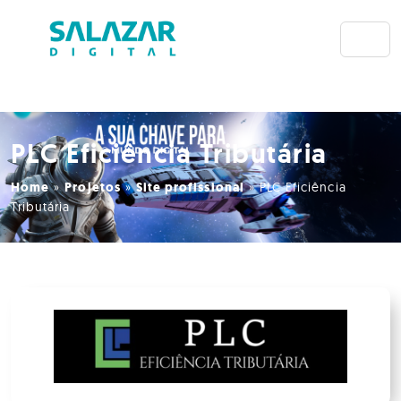
PLC Eficiência Tributária
Home
»
Projetos
»
Site profissional
»
PLC Eficiência
Tributária