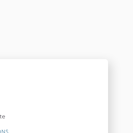
te
ONS