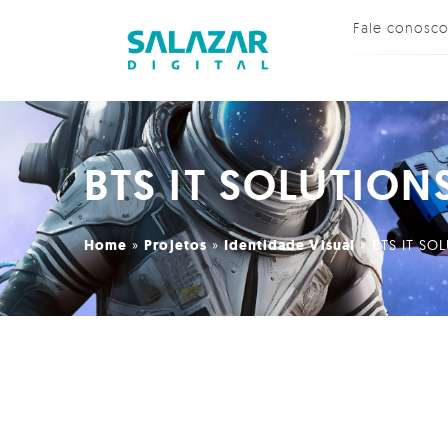
Fale conosc
BTS IT SOLUTION
Home
»
Projetos
»
Identidade Visual
»
BTS IT SO