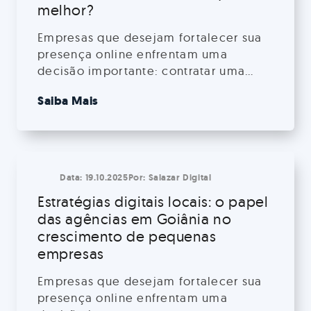
melhor?
Empresas que desejam fortalecer sua
presença online enfrentam uma
decisão importante: contratar uma
agência de marketing digital em
Saiba Mais
Goiânia ou optar por profissionais
autônomos? Essa escolha impacta
diretamente resultados, investimento e
a forma como estratégias são
implementadas. Nesse sentido,
Data:
19.10.2025
Por:
Salazar Digital
compreender as diferenças entre essas
Estratégias digitais locais: o papel
opções é fundamental para tomar a
das agências em Goiânia no
decisão mais adequada ao seu […]
crescimento de pequenas
empresas
Empresas que desejam fortalecer sua
presença online enfrentam uma