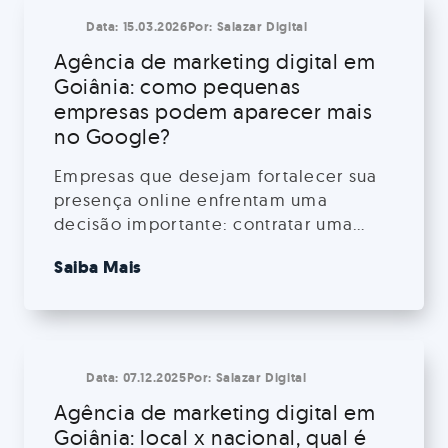
Data:
15.03.2026
Por:
Salazar Digital
Agência de marketing digital em
Goiânia: como pequenas
empresas podem aparecer mais
no Google?
Empresas que desejam fortalecer sua
presença online enfrentam uma
decisão importante: contratar uma
agência de marketing digital em
Saiba Mais
Goiânia ou optar por profissionais
autônomos? Essa escolha impacta
diretamente resultados, investimento e
a forma como estratégias são
implementadas. Nesse sentido,
Data:
07.12.2025
Por:
Salazar Digital
compreender as diferenças entre essas
Agência de marketing digital em
opções é fundamental para tomar a
Goiânia: local x nacional, qual é
decisão mais adequada ao seu […]