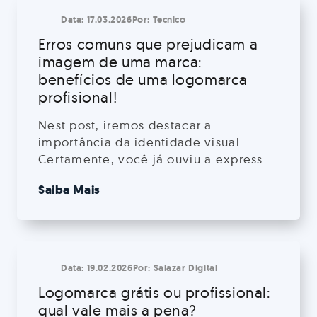
Data:
17.03.2026
Por:
Tecnico
Erros comuns que prejudicam a
imagem de uma marca:
benefícios de uma logomarca
profisional!
Nest post, iremos destacar a
importância da identidade visual.
Certamente, você já ouviu a expressão
”primeiro a gente come pelos os
Saiba Mais
olhos”, digamos que o mesmo vale
para produtos e serviços.
Data:
19.02.2026
Por:
Salazar Digital
Logomarca grátis ou profissional:
qual vale mais a pena?