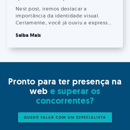
Nest post, iremos destacar a
importância da identidade visual.
Certamente, você já ouviu a expressão
”primeiro a gente come pelos os
Saiba Mais
olhos”, digamos que o mesmo vale
para produtos e serviços.
Pronto para ter presença na
web
e superar os
concorrentes?
QUERO FALAR COM UM ESPECIALISTA