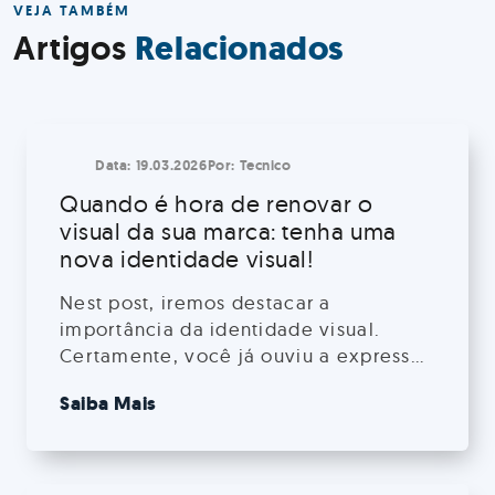
VEJA TAMBÉM
Relacionados
Artigos
Data:
19.03.2026
Por:
Tecnico
Quando é hora de renovar o
visual da sua marca: tenha uma
nova identidade visual!
Nest post, iremos destacar a
importância da identidade visual.
Certamente, você já ouviu a expressão
”primeiro a gente come pelos os
Saiba Mais
olhos”, digamos que o mesmo vale
para produtos e serviços.